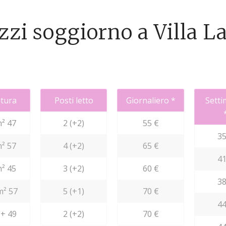
zzi soggiorno a Villa L
tura
Posti letto
Giornaliero *
Setti
m² 47
2 (+2)
55 €
35
m² 57
4 (+2)
65 €
41
m² 45
3 (+2)
60 €
38
m² 57
5 (+1)
70 €
44
 + 49
2 (+2)
70 €