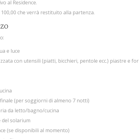
ivo al Residence.
100,00 che verrà restituito alla partenza.
ZZO
o:
ua e luce
ta con utensili (piatti, bicchieri, pentole ecc.) piastre e for
ucina
 finale (per soggiorni di almeno 7 notti)
ria da letto/bagno/cucina
e del solarium
ence (se disponibili al momento)