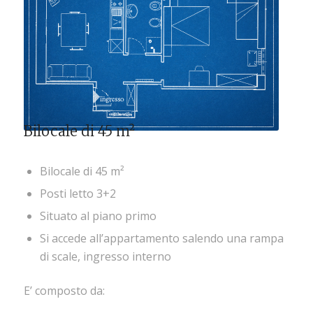
Bilocale di 45 m²
Bilocale di 45 m²
Posti letto 3+2
Situato al piano primo
Si accede all’appartamento salendo una rampa
di scale, ingresso interno
E’ composto da: