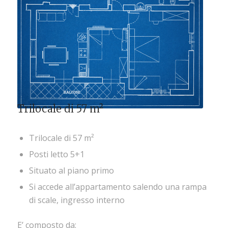
Trilocale di 57 m²
Trilocale di 57 m²
Posti letto 5+1
Situato al piano primo
Si accede all’appartamento salendo una rampa
di scale, ingresso interno
E’ composto da: